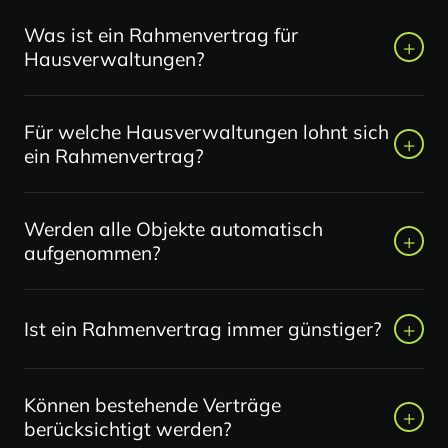
Was ist ein Rahmenvertrag für
+
Hausverwaltungen?
Ein Rahmenvertrag bündelt mehrere Strom- oder
Für welche Hausverwaltungen lohnt sich
Gaslieferstellen unter vereinbarten Konditionen.
+
ein Rahmenvertrag?
Dadurch lassen sich Energieverträge zentraler
steuern und besser dokumentieren.
Vor allem für Verwaltungen mit mehreren WEGs,
Werden alle Objekte automatisch
Mehrfamilienhäusern oder Gewerbeobjekten kann
+
aufgenommen?
ein Rahmenvertrag sinnvoll sein.
Nein. Zuerst wird geprüft, welche Lieferstellen
+
Ist ein Rahmenvertrag immer günstiger?
wirtschaftlich und vertraglich sinnvoll gebündelt
werden können.
Nein. Er kann Vorteile bringen, muss aber im
Können bestehende Verträge
Einzelfall geprüft werden. Manchmal ist eine
+
berücksichtigt werden?
separate Ausschreibung einzelner Lieferstellen