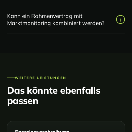
sinnvoller.
Ja. Bestehende Laufzeiten, Kündigungsfristen und
Kann ein Rahmenvertrag mit
Preisbindungen werden vorab geprüft.
+
Marktmonitoring kombiniert werden?
Ja, das ist sogar sinnvoll. Nach Abschluss können
Preise, Fristen und Marktentwicklung laufend
beobachtet werden.
WEITERE LEISTUNGEN
Das könnte ebenfalls
passen
Energieausschreibung